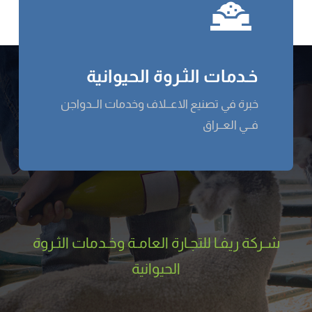
خـدمات الثـروة الحيوانية
خبرة في تصنيع الاعــلاف وخدمات الــدواجن
فــي العــراق
شـركة ریفـا للتجـارة العامـة وخـدمات الثـروة
الحيوانية