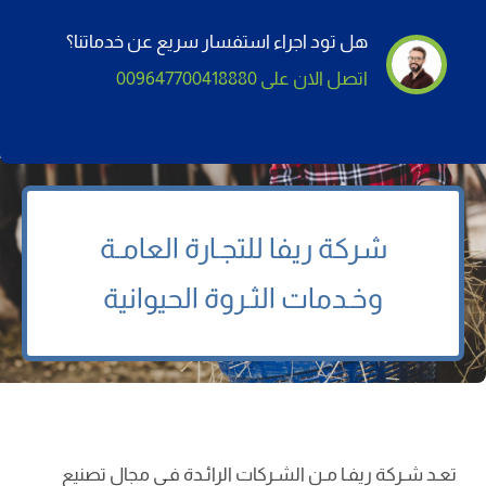
هل تود اجراء استفسار سريع عن خدماتنا؟
اتصل الان على 009647700418880
شركة
ريفا
للتجـارة العامـة
وخـدمات الثـروة الحيوانية
تعـد شـركة ریفـا مـن الشـركات الرائـدة فـي مجال تصنيع