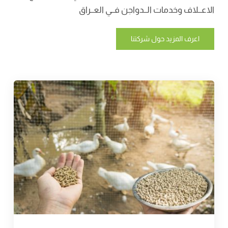
الاعــلاف وخدمات الــدواجن فــي العــراق
اعرف المزيد حول شركتنا