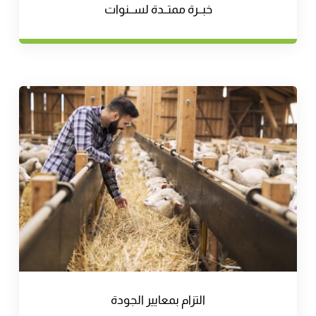
خبــرة ممتــدة لســنوات
التزام بمعايير الجودة