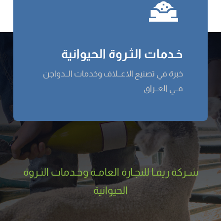
خـدمات الثـروة الحيوانية
خبرة في تصنيع الاعــلاف وخدمات الــدواجن
فــي العــراق
شـركة ریفـا للتجـارة العامـة وخـدمات الثـروة
الحيوانية