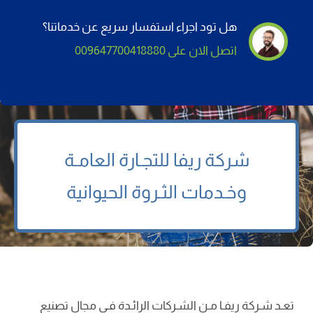
هل تود اجراء استفسار سريع عن خدماتنا؟
اتصل الان على 009647700418880
شركة
ريفا
للتجـارة العامـة
وخـدمات الثـروة الحيوانية
تعـد شـركة ریفـا مـن الشـركات الرائـدة فـي مجال تصنيع