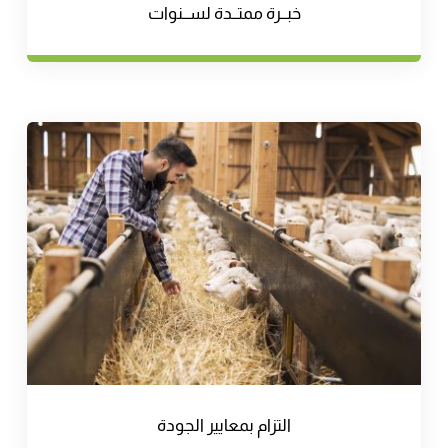
خبــرة ممتــدة لســنوات
التزام بمعايير الجودة