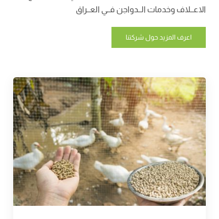
الاعــلاف وخدمات الــدواجن فــي العــراق
اعرف المزيد حول شركتنا