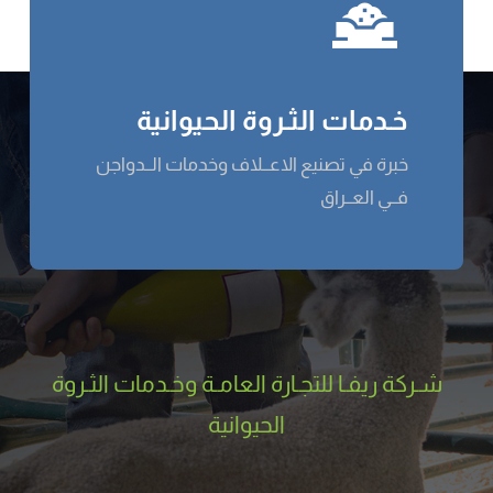
خـدمات الثـروة الحيوانية
خبرة في تصنيع الاعــلاف وخدمات الــدواجن
فــي العــراق
شـركة ریفـا للتجـارة العامـة وخـدمات الثـروة
الحيوانية