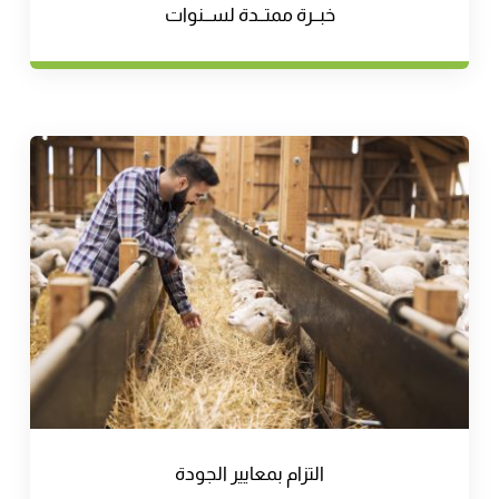
خبــرة ممتــدة لســنوات
التزام بمعايير الجودة