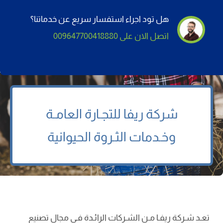
هل تود اجراء استفسار سريع عن خدماتنا؟
اتصل الان على 009647700418880
شركة
ريفا
للتجـارة العامـة
وخـدمات الثـروة الحيوانية
تعـد شـركة ریفـا مـن الشـركات الرائـدة فـي مجال تصنيع