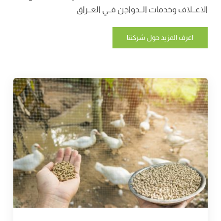
الاعــلاف وخدمات الــدواجن فــي العــراق
اعرف المزيد حول شركتنا