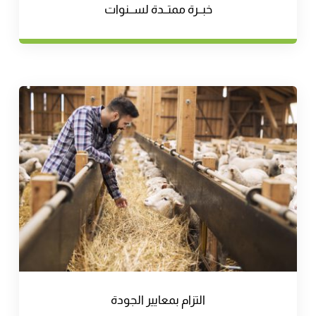
خبــرة ممتــدة لســنوات
التزام بمعايير الجودة