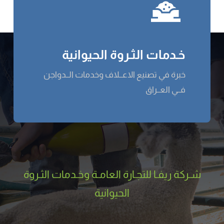
خـدمات الثـروة الحيوانية
خبرة في تصنيع الاعــلاف وخدمات الــدواجن
فــي العــراق
شـركة ریفـا للتجـارة العامـة وخـدمات الثـروة
الحيوانية