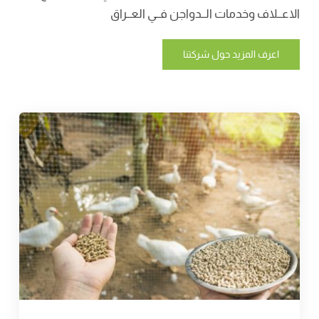
الاعــلاف وخدمات الــدواجن فــي العــراق
اعرف المزيد حول شركتنا