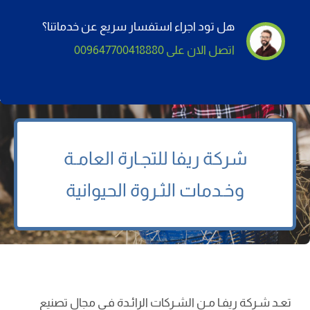
هل تود اجراء استفسار سريع عن خدماتنا؟
اتصل الان على 009647700418880
شركة
ريفا
للتجـارة العامـة
وخـدمات الثـروة الحيوانية
تعـد شـركة ریفـا مـن الشـركات الرائـدة فـي مجال تصنيع