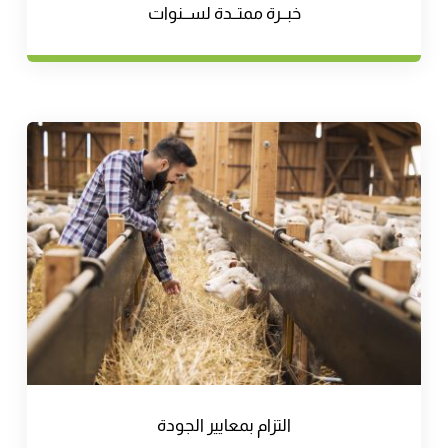
خبــرة ممتــدة لســنوات
التزام بمعايير الجودة