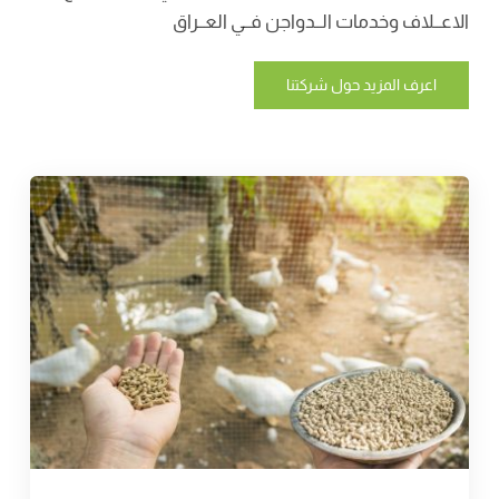
الاعــلاف وخدمات الــدواجن فــي العــراق
اعرف المزيد حول شركتنا