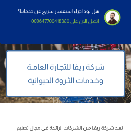
هل تود اجراء استفسار سريع عن خدماتنا؟
اتصل الان على 009647700418880
شركة
ريفا
للتجـارة العامـة
وخـدمات الثـروة الحيوانية
تعـد شـركة ریفـا مـن الشـركات الرائـدة فـي مجال تصنيع