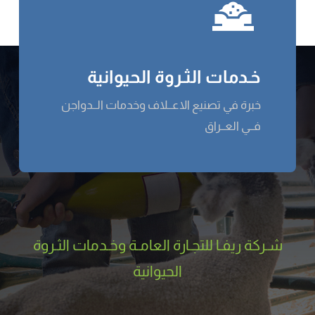
خـدمات الثـروة الحيوانية
خبرة في تصنيع الاعــلاف وخدمات الــدواجن
فــي العــراق
شـركة ریفـا للتجـارة العامـة وخـدمات الثـروة
الحيوانية